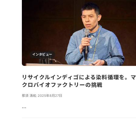
インタビュー
リサイクルインディゴによる染料循環を。
クロバイオファクトリーの挑戦
那須 清和
,
2025年8月27日
...