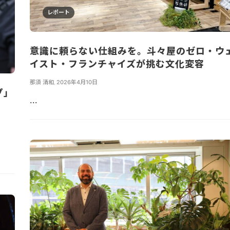
レポート
意識に頼らない仕組みを。斗々屋のゼロ・ウ
イスト・フランチャイズが挑む文化変容
那須 清和
,
2026年4月10日
プ」
...
る