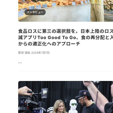
インタビュー
食品ロスに第三の選択肢を。日本上陸のロ
減アプリToo Good To Go、食の再分配と
からの適正化へのアプローチ
那須 清和
,
2026年7月7日
...