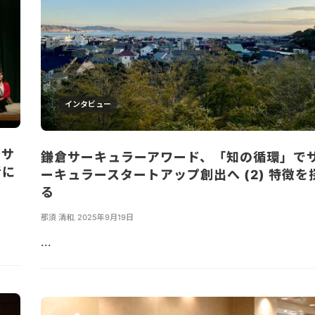
インタビュー
でサ
鎌倉サーキュラーアワード、「知の循環」で
者に
ーキュラースタートアップ創出へ (2) 特徴を
る
那須 清和
,
2025年9月19日
...