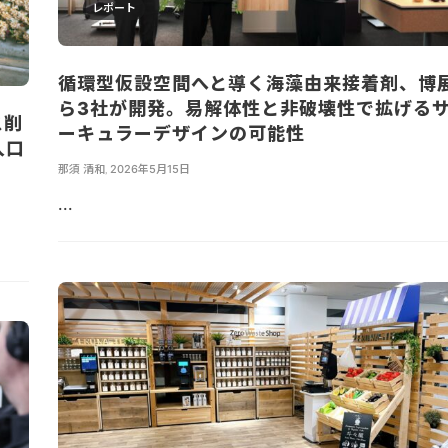
レポート
循環型仮設空間へと導く海藻由来接着剤、博
ら3社が開発。易解体性と非破壊性で拡げる
ス削
ーキュラーデザインの可能性
入口
那須 清和
,
2026年5月15日
...