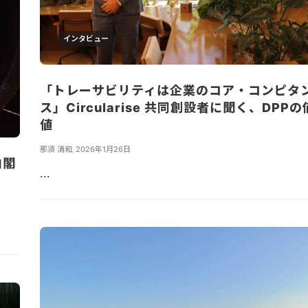
インタビュー
「トレーサビリティは企業のコア・コンピタ
ス」Circularise 共同創設者に聞く、DPPの
値
那須 清和
,
2026年1月26日
内閣
...