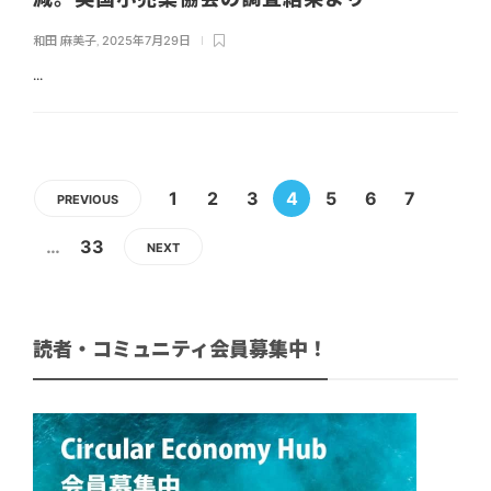
和田 麻美子
,
2025年7月29日
...
1
2
3
4
5
6
7
PREVIOUS
…
33
NEXT
読者・コミュニティ会員募集中！