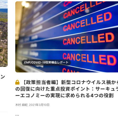
EMF/COVID-19投資機会レポート
ーン
【政策担当者編】新型コロナウイルス禍か
の回復に向けた重点投資ポイント：サーキュ
ーエコノミーの実現に求められる4つの役割
木村 麻紀
,
2021年3月10日
...