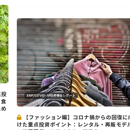
点投
EMF/COVID-19投資機会レポート
と食
ため
【ファッション編】コロナ禍からの回復に
けた重点投資ポイント：レンタル・再販モデ