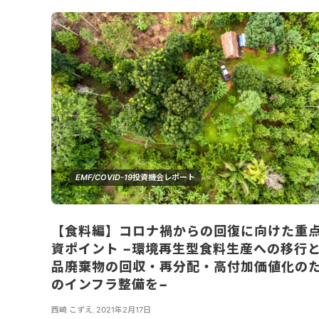
EMF/COVID-19投資機会レポート
【食料編】コロナ禍からの回復に向けた重
資ポイント −環境再生型食料生産への移行
品廃棄物の回収・再分配・高付加価値化の
のインフラ整備を−
西崎 こずえ
,
2021年2月17日