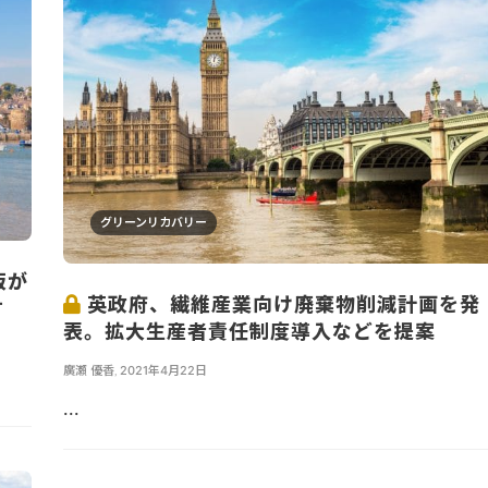
グリーンリカバリー
板が
英政府、繊維産業向け廃棄物削減計画を発
す
表。拡大生産者責任制度導入などを提案
廣瀬 優香
,
2021年4月22日
...