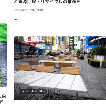
と資源回収・リサイクルの推進を
木村 麻紀
,
2021年2月10日
...
グリーンリカバリー
に向
デ