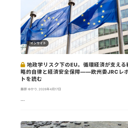
インサイト
地政学リスク下のEU。循環経済が支える
略的自律と経済安全保障――欧州委JRCレ
トを読む
藤原 ゆかり
,
2026年4月17日
...