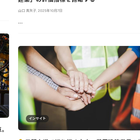
山口 真矢子
,
2025年10月7日
...
インサイト
点。