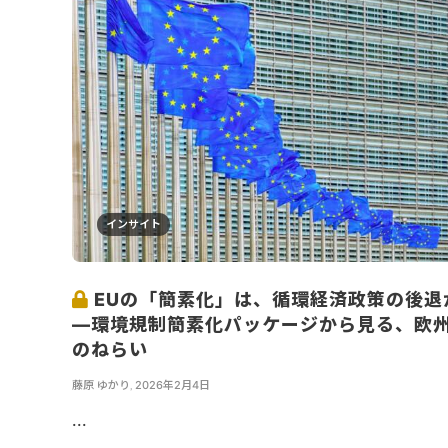
インサイト
EUの「簡素化」は、循環経済政策の後退
―環境規制簡素化パッケージから見る、欧
のねらい
藤原 ゆかり
,
2026年2月4日
...