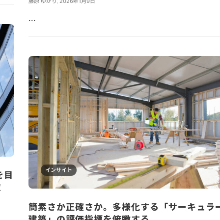
藤原 ゆかり
,
2026年1月9日
...
インサイト
を目
取
簡素さか正確さか。多様化する「サーキュラ
建築」の評価指標を俯瞰する