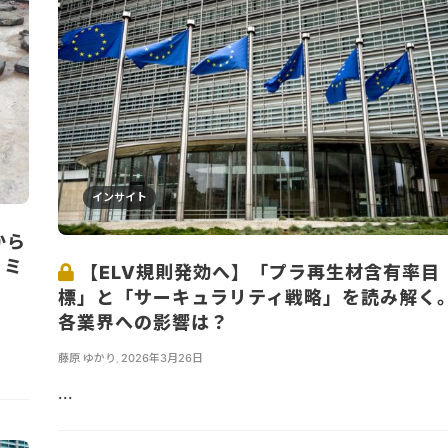
インサイト
から
ノミ
【ELV規則発効へ】「プラ再生材含有率目
標」と「サーキュラリティ戦略」を読み解く
各業界への影響は？
藤原 ゆかり
,
2026年3月26日
...