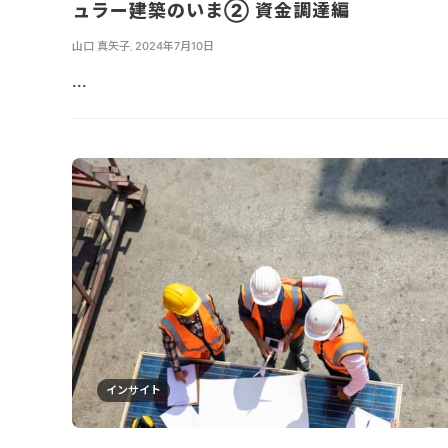
ュラー建築のいま② 資金調達編
山口 真矢子
,
2024年7月10日
...
インサイト