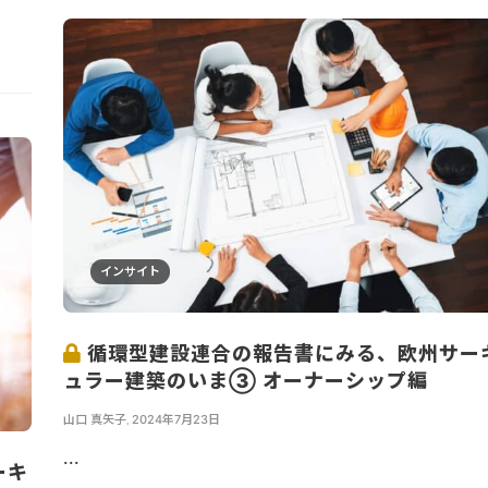
インサイト
循環型建設連合の報告書にみる、欧州サー
ュラー建築のいま③ オーナーシップ編
山口 真矢子
,
2024年7月23日
...
ーキ