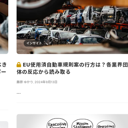
インサイト
べき
EU使用済自動車規則案の行方は？各業界団
ポー
体の反応から読み取る
藤原 ゆかり
,
2024年9月13日
...