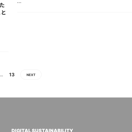
...
た
ムと
…
13
NEXT
DIGITAL SUSTAINABILITY