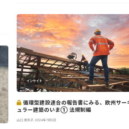
インサイト
循環型建設連合の報告書にみる、欧州サー
ュラー建築のいま① 法規制編
山口 真矢子
,
2024年7月5日