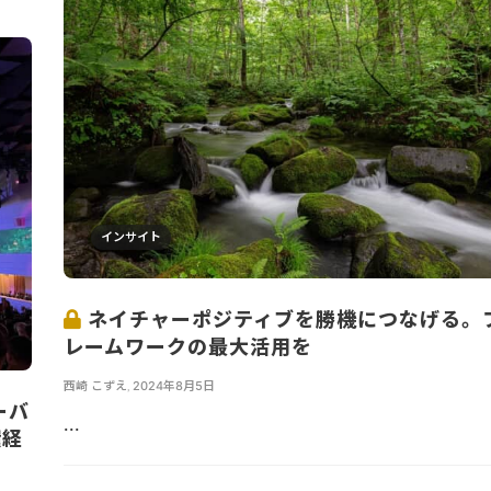
インサイト
ネイチャーポジティブを勝機につなげる。
レームワークの最大活用を
西崎 こずえ
,
2024年8月5日
ーバ
...
環経