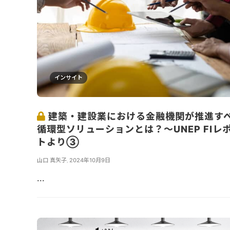
インサイト
建築・建設業における金融機関が推進す
循環型ソリューションとは？〜UNEP FIレ
トより③
山口 真矢子
,
2024年10月9日
...