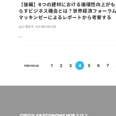
【後編】6つの建材における循環性向上がも
らすビジネス機会とは？世界経済フォーラ
マッキンゼーによるレポートから考察する
山口 真矢子
,
2024年5月24日
...
1
2
3
4
5
6
7
PREVIOUS
CIRCULAR ECONOMY HUB とは？