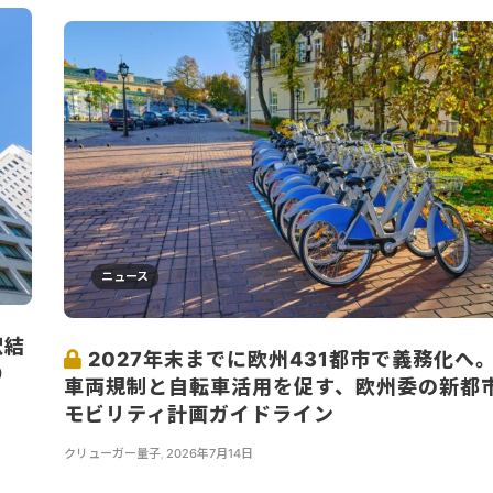
ニュース
択結
2027年末までに欧州431都市で義務化へ
9
車両規制と自転車活用を促す、欧州委の新都
モビリティ計画ガイドライン
クリューガー量子
,
2026年7月14日
...