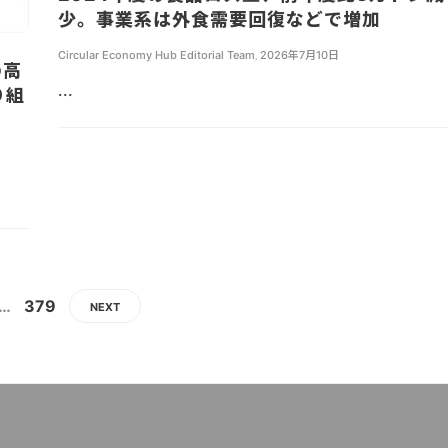
少。事業系は外食需要回復などで増加
Circular Economy Hub Editorial Team
,
2026年7月10日
の高
...
り組
…
379
NEXT