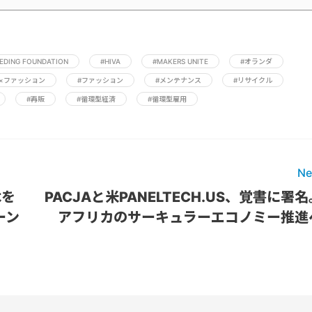
EDING FOUNDATION
#HIVA
#MAKERS UNITE
#オランダ
×ファッション
#ファッション
#メンテナンス
#リサイクル
#再販
#循環型経済
#循環型雇用
Ne
木を
PACJAと米PANELTECH.US、覚書に署名
ーン
アフリカのサーキュラーエコノミー推進