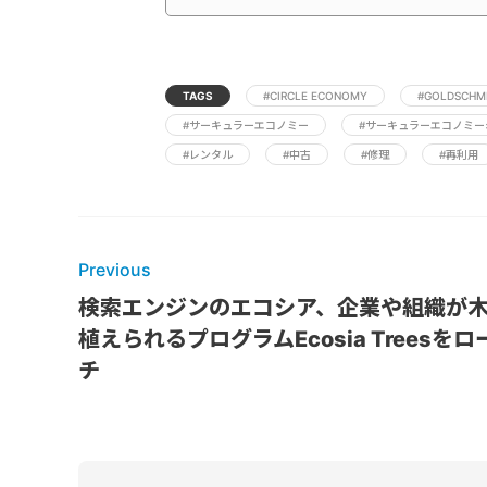
TAGS
#CIRCLE ECONOMY
#GOLDSCHM
#サーキュラーエコノミー
#サーキュラーエコノミー
#レンタル
#中古
#修理
#再利用
Previous
検索エンジンのエコシア、企業や組織が
植えられるプログラムEcosia Treesをロ
チ