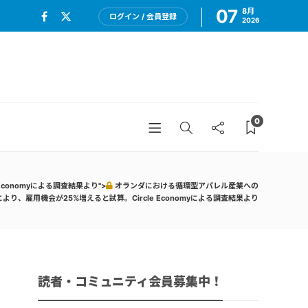
07
8月
ログイン / 会員登録
2026
0
onomyによる調査結果より">
オランダにおける循環型アパレル産業への
より、雇用機会が25%増えると試算。Circle Economyによる調査結果より
読者・コミュニティ会員募集中！