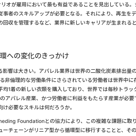
ナリオが雇用において最も有益であることを見出している。
従事者のスキルアップが必要となる。それにより、再生を
の回収を管理するなど、業界に新しいキャリアが生まれる
循環への変化のきっかけ
る影響は大きい。アパレル業界は世界の二酸化炭素排出量
する非倫理的な労働条件にさらされている労働者は世界中に
平均1着の新しい衣類を購入しており、世界では毎秒トラッ
型のアパレル産業、かつ労働者に利益をもたらす産業が必要
向け必要なスキルは何だろうか。
dschmeding Foundationとの協力により、この複雑な課題に取
ューチェーンがリニア型から循環型に移行することと、そ