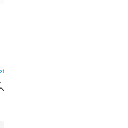
xt
。
へ