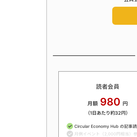
読者会員
980
月額
円
（1日あたり約32円）
Circular Economy Hub の記
月例イベント（2,000円相当）