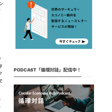
シ
デ
と
の
存
PODCAST「循環対話」配信中！
ク
で
り
の