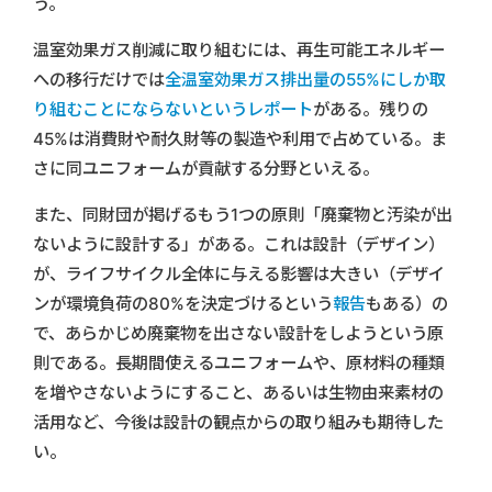
う。
温室効果ガス削減に取り組むには、再生可能エネルギー
への移行だけでは
全温室効果ガス排出量の55%にしか取
り組むことにならないというレポート
がある。残りの
45%は消費財や耐久財等の製造や利用で占めている。ま
さに同ユニフォームが貢献する分野といえる。
また、同財団が掲げるもう1つの原則「廃棄物と汚染が出
ないように設計する」がある。これは設計（デザイン）
が、ライフサイクル全体に与える影響は大きい（デザイ
ンが環境負荷の80%を決定づけるという
報告
もある）の
で、あらかじめ廃棄物を出さない設計をしようという原
則である。長期間使えるユニフォームや、原材料の種類
を増やさないようにすること、あるいは生物由来素材の
活用など、今後は設計の観点からの取り組みも期待した
い。