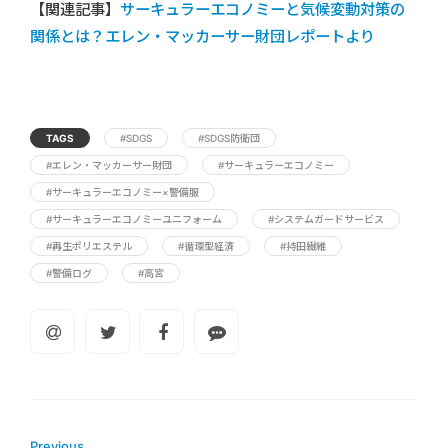
【関連記事】
サーキュラーエコノミーと気候変動対策の
関係とは？エレン・マッカーサー財団レポートより
TAGS
#SDGS
#SDGS防衛団
#エレン・マッカーサー財団
#サーキュラーエコノミー
#サーキュラーエコノミー×警備服
#サーキュラーエコノミーユニフォーム
#システムガードサービス
#再生ポリエステル
#循環型経済
#持田繊維
#警備ログ
#高宮
Previous