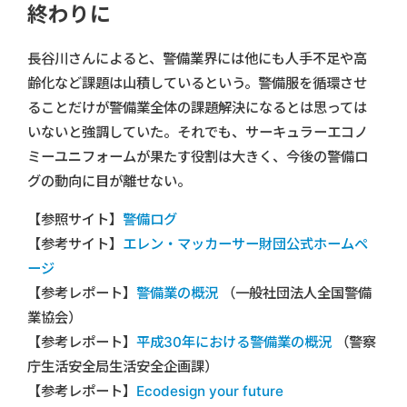
終わりに
長谷川さんによると、警備業界には他にも人手不足や高
齢化など課題は山積しているという。警備服を循環させ
ることだけが警備業全体の課題解決になるとは思っては
いないと強調していた。それでも、サーキュラーエコノ
ミーユニフォームが果たす役割は大きく、今後の警備ロ
グの動向に目が離せない。
【参照サイト】
警備ログ
【参考サイト】
エレン・マッカーサー財団公式ホームペ
ージ
【参考レポート】
警備業の概況
（一般社団法人全国警備
業協会）
【参考レポート】
平成30年における警備業の概況
（警察
庁生活安全局生活安全企画課）
【参考レポート】
Ecodesign your future