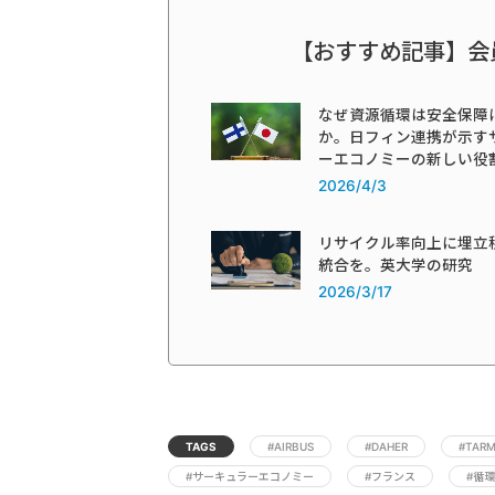
【おすすめ記事】会
なぜ資源循環は安全保障
か。日フィン連携が示す
ーエコノミーの新しい役
2026/4/3
リサイクル率向上に埋立
統合を。英大学の研究
2026/3/17
TAGS
#AIRBUS
#DAHER
#TARM
#サーキュラーエコノミー
#フランス
#循