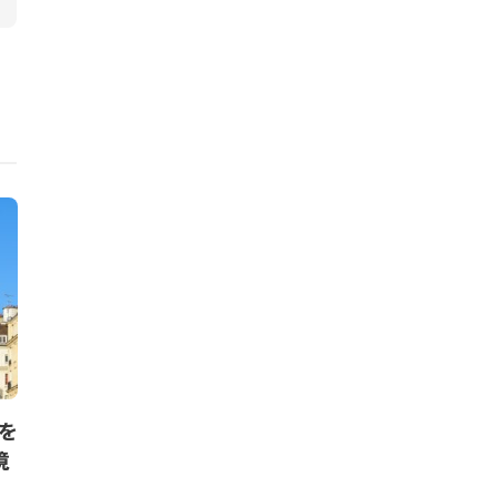
ニュース
ニュース
を
グリーンピース報告書、リサ
ジャガー・ラ
境
イクルプラスチックの有害性を
ブロックチェ
指摘
ー企業に投資