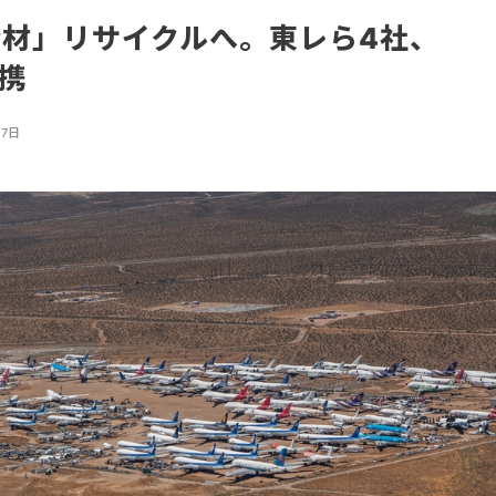
合材」リサイクルへ。東レら4社、
連携
月7日