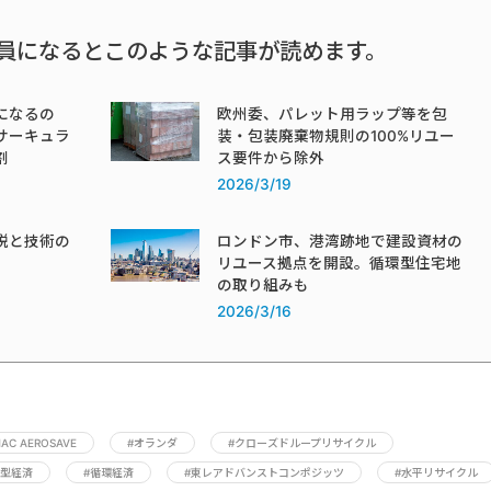
員になるとこのような記事が読めます。
になるの
欧州委、パレット用ラップ等を包
サーキュラ
装・包装廃棄物規則の100%リユー
割
ス要件から除外
2026/3/19
税と技術の
ロンドン市、港湾跡地で建設資材の
リユース拠点を開設。循環型住宅地
の取り組みも
2026/3/16
AC AEROSAVE
#オランダ
#クローズドループリサイクル
環型経済
#循環経済
#東レアドバンストコンポジッツ
#水平リサイクル