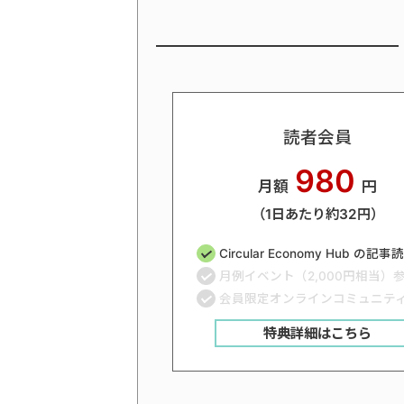
読者会員
980
月額
円
（1日あたり約32円）
Circular Economy Hub の記
月例イベント（2,000円相当）
会員限定オンラインコミュニテ
特典詳細はこちら