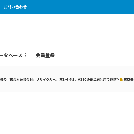
お問い合わせ
ータベース
会員登録
機の「複合材to複合材」リサイクルへ。東レら4社、A380の部品再利用で連携">
航空機