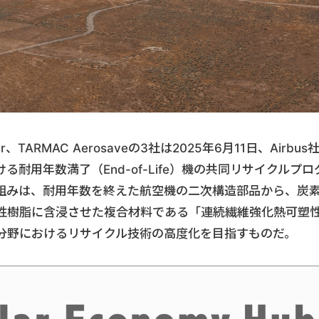
RMAC Aerosaveの3社は2025年6月11日、Airbus
耐用年数満了（End-of-Life）機の共同リサイクルプロ
組みは、耐用年数を終えた航空機の二次構造部品から、炭
性樹脂に含浸させた複合材料である「連続繊維強化熱可塑
分野におけるリサイクル技術の高度化を目指すものだ。