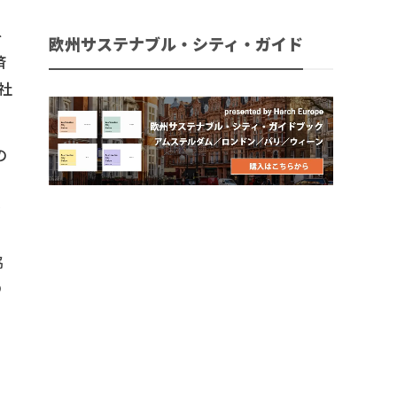
キ
欧州サステナブル・シティ・ガイド
済
社
の
ッ
を
協
の