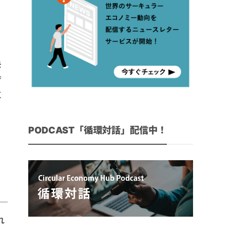
モ
ザ
革
ラ
加
PODCAST「循環対話」配信中！
れ