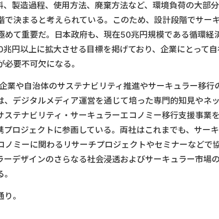
料、製造過程、使用方法、廃棄方法など、環境負荷の大部分
階で決まると考えられている。このため、設計段階でサー
極めて重要だ。日本政府も、現在50兆円規模である循環経
80兆円以上に拡大させる目標を掲げており、企業にとって自
が必要不可欠になる。
り企業や自治体のサステナビリティ推進やサーキュラー移行
は、デジタルメディア運営を通じて培った専門的知見やネ
サステナビリティ・サーキュラーエコノミー移行支援事業
携プロジェクトに参画している。両社はこれまでも、サーキ
コノミーに関わるリサーチプロジェクトやセミナーなどで
ラーデザインのさらなる社会浸透およびサーキュラー市場
る。
通り。