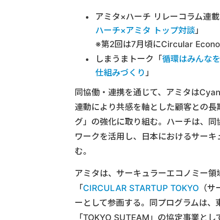
アミタ×ハーチ リレーコラム連載
ハーチ×アミタ トップ対談
」
※第2回は7月頃にCircular Eco
しまうまトーク「
循環はみんな
仕組みづくり
」
同協働・連携を通じて、アミタはCyan
連動により共感を軸とした顧客との長
グ」の強化に取り組む。ハーチは、同
ワークを活用し、日本におけるサーキ
む。
アミタは、サーキュラーエコノミー領
「
CIRCULAR STARTUP TOKYO
（サ
ーとして参画する。同プログラムは、
「TOKYO SUTEAM」の協定事業