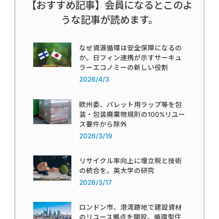
【おすすめ記事】会員になるとこのよ
うな記事が読めます。
なぜ資源循環は安全保障になるの
か。日フィン連携が示すサーキュ
ラーエコノミーの新しい役割
2026/4/3
欧州委、パレット用ラップ等を包
装・包装廃棄物規則の100%リユー
ス要件から除外
2026/3/19
リサイクル率向上に埋立税と技術
の統合を。英大学の研究
2026/3/17
ロンドン市、港湾跡地で建設資材
のリユース拠点を開設。循環型住