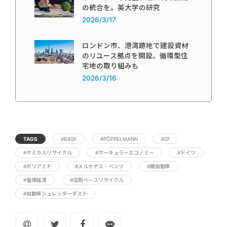
の統合を。英大学の研究
2026/3/17
ロンドン市、港湾跡地で建設資材
のリユース拠点を開設。循環型住
宅地の取り組みも
2026/3/16
TAGS
#BASF
#PÖPPELMANN
#ZF
#ケミカルリサイクル
#サーキュラーエコノミー
#ドイツ
#ポリアミド
#メルセデス・ベンツ
#廃自動車
#循環経済
#溶剤ベースリサイクル
#自動車シュレッダーダスト