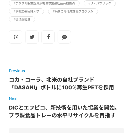
#デジタル駆動超資源循環参加型社会共創拠点
#リ・パブリック
#京都工芸繊維大学
#共創の場形成支援プログラム
#循環型経済
Previous
コカ・コーラ、北米の自社ブランド
「DASANI」ボトルに100%再生PETを採用
Next
DICとエフピコ、新技術を用いた協業を開始。
プラ製食品トレーの水平リサイクルを目指す