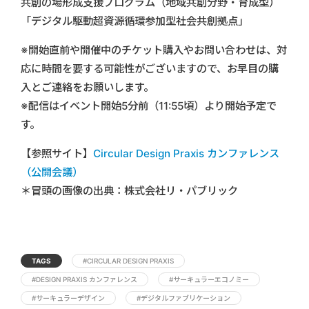
共創の場形成支援プログラム（地域共創分野・育成型）
「デジタル駆動超資源循環参加型社会共創拠点」
※開始直前や開催中のチケット購入やお問い合わせは、対
応に時間を要する可能性がございますので、お早目の購
入とご連絡をお願いします。
※配信はイベント開始5分前（11:55頃）より開始予定で
す。
【参照サイト】
Circular Design Praxis カンファレンス
（公開会議）
＊冒頭の画像の出典：株式会社リ・パブリック
TAGS
#CIRCULAR DESIGN PRAXIS
#DESIGN PRAXIS カンファレンス
#サーキュラーエコノミー
#サーキュラーデザイン
#デジタルファブリケーション