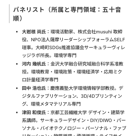
パネリスト（所属と専門領域：五十音
順）
大岩根 尚氏
：環境活動家、株式会社musuhi 取締
役、NPO法人薩摩リーダーシップフォーラムSELF
理事。大崎町SDGs推進協議会サーキュラーヴィレ
ッジラボ所長。環境学専門
河内 幾帆氏
：金沢大学融合研究域融合科学系准教
授。環境教育・環境政策・環境経済学・応用ミク
ロ計量経済学専門
田中 浩也氏
：慶應義塾大学環境情報学部教授。デ
ジタルファブリケーション、3D/4Dプリンティン
グ、環境メタマテリアル専門
津田 和俊氏
：京都工芸繊維大学 デザイン・建築学
系講師。サーキュラーデザイン・DIY/DIWO・パー
ソナル・バイオテクノロジー・パーソナル・ファブ