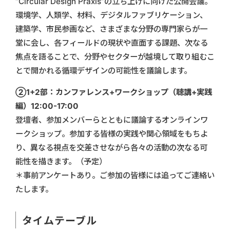
“Circular Design Praxis”の立ち上げに向けた公開会議。
環境学、人類学、材料、デジタルファブリケーション、
建築学、市民参画など、さまざまな分野の専門家らが一
堂に会し、各フィールドの現状や直面する課題、次なる
焦点を語ることで、分野やセクターが越境して取り組むこ
とで開かれる循環デザインの可能性を議論します。
②1+2部：カンファレンス+ワークショップ（聴講+実践
編）12:00-17:00
登壇者、参加メンバーらとともに議論するオンラインワ
ークショップ。参加する皆様の実践や関心領域をもちよ
り、異なる視点を交差させながら各々の活動の次なる可
能性を描きます。（予定）
＊事前アンケートあり。ご参加の皆様には追ってご連絡い
たします。
タイムテーブル