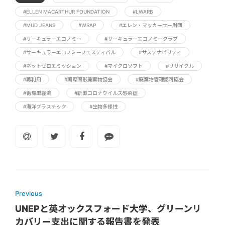
#ELLEN MACARTHUR FOUNDATION
#LWARB
#MUD JEANS
#WRAP
#エレン・マッカーサー財団
#サーキュラーエコノミー
#サーキュラーエコノミークラブ
#サーキュラーエコノミーフェスティバル
#サステナビリティ
#ネットゼロエミッション
#マイクロソフト
#リサイクル
#再利用
#国際固形廃棄物協会
#廃棄物管理認可協会
#循環型経済
#新型コロナウイルス感染症
#海洋プラスチック
#生物多様性
Previous
UNEPと英オックスフォード大学、グリーンリ
カバリー支出に関する報告書を発表