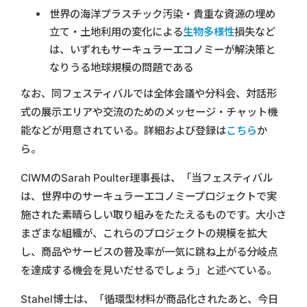
世界の海洋プラスチック汚染・貴重な資源の埋め
立て・土地利用の変化による
生物多様性
損失など
は、いずれもサーキュラーエコノミーが解決策と
なりうる地球規模の問題である
なお、同フェスティバルでは全体会議や分科会、対話形
式の展示エリアや交流のためのメッセージ・チャット機
能などが用意されている。詳細および登録は
こちら
か
ら。
CIWMのSarah Poulter理事長は、「当フェスティバル
は、世界中のサーキュラーエコノミープロジェクトで実
施された素晴らしい取り組みをたたえるものです。大小さ
まざまな組織が、これらのプロジェクトの規模を拡大
し、商品やサービスの普及率が一気に跳ね上がる分岐点
を達成する機会を見いだせるでしょう」と述べている。
Stahel博士は、「循環型材料が商品化されたあと、今日