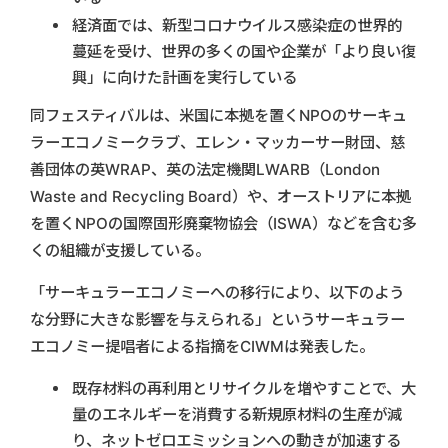
経済面では、新型コロナウイルス感染症の世界的
蔓延を受け、世界の多くの国や企業が「より良い復
興」に向けた計画を実行している
同フェスティバルは、米国に本拠を置くNPOのサーキュ
ラーエコノミークラブ、エレン・マッカーサー財団、慈
善団体の英WRAP、英の法定機関LWARB（London
Waste and Recycling Board）や、オーストリアに本拠
を置くNPOの国際固形廃棄物協会（ISWA）などを含む多
くの組織が支援している。
「サーキュラーエコノミーへの移行により、以下のよう
な分野に大きな影響を与えられる」というサーキュラー
エコノミー提唱者による指摘をCIWMは発表した。
既存材料の再利用とリサイクルを増やすことで、大
量のエネルギーを消費する新規原材料の生産が減
り、ネットゼロエミッションへの動きが加速する