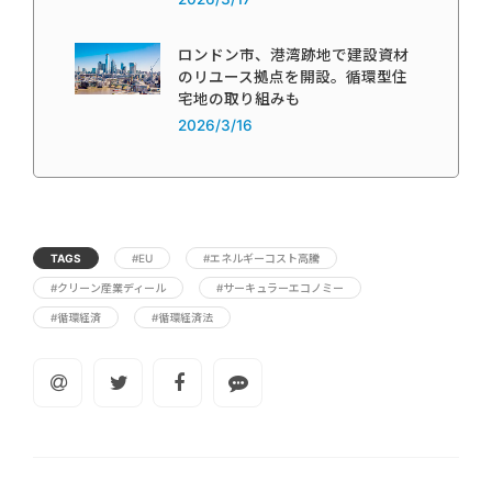
ロンドン市、港湾跡地で建設資材
のリユース拠点を開設。循環型住
宅地の取り組みも
2026/3/16
TAGS
#EU
#エネルギーコスト高騰
#クリーン産業ディール
#サーキュラーエコノミー
#循環経済
#循環経済法