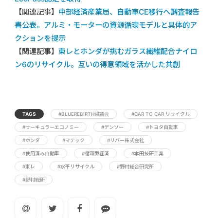
【関連記事】
中部経済産業局、自動車CE移行へ調査報告
書公表。アルミ・モーターの資源循環モデルと具体的ア
クションを提示
【関連記事】
東レとホンダが挑むガラス繊維配合ナイロ
ン6のリサイクル。互いの得意領域を活かした共創
TAGS
#BLUEREBIRTH協議会
#CAR TO CAR リサイクル
#サーキュラーエコノミー
#デンソー
#トヨタ自動車
#ホンダ
#マテック
#リバー株式会社
#使用済み自動車
#循環型経済
#本田技研工業
#東レ
#水平リサイクル
#野村総合研究所
#野村総研