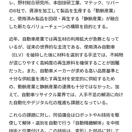
レ、野村総合研究所、本田技研工業、マテック、リバー
の6社で、資源を加工して製品を生産する「動脈産業」
と、使用済み製品を回収・再生する「静脈産業」が融合
した新たなバリューチェーンの構築を目的とする。
近年、自動車産業では再生材の利用拡大が急務となって
いるが、従来の世界的な主流である、使用済み自動車
（ELV）を破砕した後に材料を選別する手法では、不純物
が混じりやすく高純度の再生原料を確保することが困難
だった。また、自動車メーカーが求める高い品質基準と
十分な供給量を満たす再生材を安定的に供給するため
の、動脈産業と静脈産業の連携も十分ではなかった。加
えて、自動車リサイクル業界では、人手不足の解消に向け
た自動化やデジタル化の推進も課題となっている。
これらの課題に対し、同協議会はロボットやAI技術を駆
使して解体・選別を自動で行う「自動精緻解体」を中核
技術と位置付ける。この技術は、変形した部品に対して