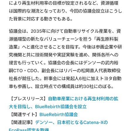
により再生材利用率の目標が設定されるなど、資源循環
は国際的な潮流となっており、今回の協議会設立はこうし
た背景に対応する動きでもある。
協議会は、2035年に向けて自動車リサイクル産業を、資
源循環型の新たなバリューチェーンを担う「再生原料製
造業」へと進化させることを目指す。今後は参画企業や研
究機関と共に技術開発や実証実験を進め、関係各所への
提言も行っていく。協議会の会長にはデンソーの武内裕
嗣CTO・CDO、副会長にはリバーの松岡直人代表取締役
社長が就任した。幹事会には発起人6社に加えトヨタ自動
車も参画し、設立時点での構成員は約30社にのぼる。
【プレスリリース】
自動車産業における再生材利用の拡
大を目指し、BlueRebirth協議会を設立
【関連サイト】
BlueRebirth協議会
【関連記事】
デンソー、日本初となるCatena-Xの
EcoPass認定を取得