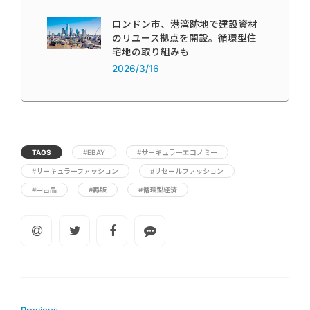
ロンドン市、港湾跡地で建設資材
のリユース拠点を開設。循環型住
宅地の取り組みも
2026/3/16
TAGS
#EBAY
#サーキュラーエコノミー
#サーキュラーファッション
#リセールファッション
#中古品
#再販
#循環型経済
Previous