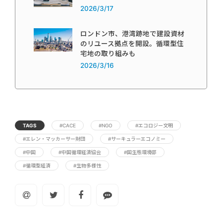
2026/3/17
ロンドン市、港湾跡地で建設資材
のリユース拠点を開設。循環型住
宅地の取り組みも
2026/3/16
TAGS
#CACE
#NGO
#エコロジー文明
#エレン・マッカーサー財団
#サーキュラーエコノミー
#中国
#中国循環経済協会
#国生態環境部
#循環型経済
#生物多様性