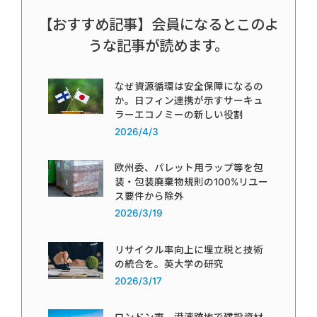
【おすすめ記事】会員になるとこのよ
うな記事が読めます。
なぜ資源循環は安全保障になるの
か。日フィン連携が示すサーキュ
ラーエコノミーの新しい役割
2026/4/3
欧州委、パレット用ラップ等を包
装・包装廃棄物規則の100%リユー
ス要件から除外
2026/3/19
リサイクル率向上に埋立税と技術
の統合を。英大学の研究
2026/3/17
ロンドン市、港湾跡地で建設資材