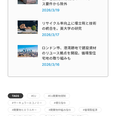
ス要件から除外
2026/3/19
リサイクル率向上に埋立税と技術
の統合を。英大学の研究
2026/3/17
ロンドン市、港湾跡地で建設資材
のリユース拠点を開設。循環型住
宅地の取り組みも
2026/3/16
TAGS
#EU
#EU廃棄物規制
#サーキュラーエコノミー
#埋立指令
#廃棄物ヒエラルキー
#廃棄物枠組み指令
#循環型経済