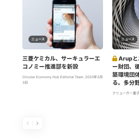
ニュース
ニュース
三菱ケミカル、サーキュラーエ
Arup
コノミー推進部を新設
ー財団、
築環境団
Circular Economy Hub Editorial Team
,
2020年3月
る。多分
3日
クリューガー量