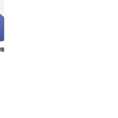
ニュース
ニュース
環
欧州サーキュラーエコノミーに
LEGOグ
関する10の提案を発表 –伊NPO
プ・エンジン
やシンクタンク、大手電力会社
材30％以上
の共同レポート
25年末に約1
利用へ
クリューガー量子
,
2020年9月17日
Circular Economy Hu
11日