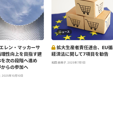
ニュース
とエレン・マッカーサ
拡大生産者責任連合、EU循
循環性向上を目指す建
経済法に関して7項目を勧告
体を次の段階へ進め
和田 麻美子
,
2025年7月1日
野からの参加へ
子
,
2025年10月10日