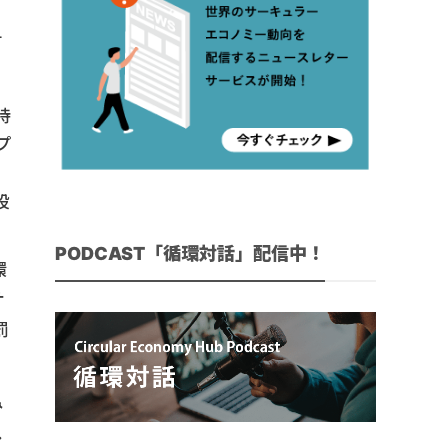
材
持
プ
投
PODCAST「循環対話」配信中！
環
サ
罰
み
し