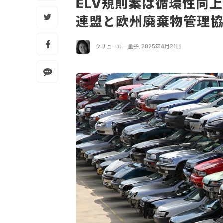
ELV規則案は循環性向
連盟と欧州廃棄物管理
クリューガー量子
,
2025年4月21日