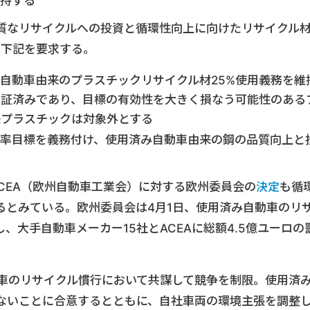
保持する
質なリサイクルへの投資と循環性向上に向けたリサイクル
Dは下記を要求する。
自動車由来のプラスチックリサイクル材25%使用義務を維
検証済みであり、目標の有効性を大きく損なう可能性のある
来プラスチックは対象外とする
有率目標を義務付け、使用済み自動車由来の鋼の品質向上と
とACEA（欧州自動車工業会）に対する欧州委員会の
決定
も循
るとみている。欧州委員会は4月1日、使用済み自動車のリ
、大手自動車メーカー15社とACEAに総額4.5億ユーロの
動車のリサイクル慣行において共謀して競争を制限。使用済
ないことに合意するとともに、自社車両の環境主張を調整