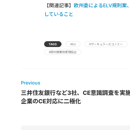
【関連記事】
欧州委によるELV規則
していること
TAGS
#EU
#サーキュラーエコノミー
#欧州廃棄物管理協会
Previous
三井住友銀行など3社、CE意識調査を実
企業のCE対応に二極化