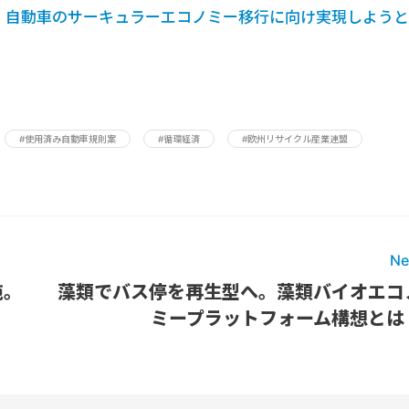
案、自動車のサーキュラーエコノミー移行に向け実現しようと
#使用済み自動車規則案
#循環経済
#欧州リサイクル産業連盟
Ne
施。
藻類でバス停を再生型へ。藻類バイオエコ
ミープラットフォーム構想とは