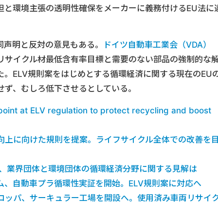
担と環境主張の透明性確保をメーカーに義務付けるEU法に
同声明と反対の意見もある。
ドイツ自動車工業会（VDA）
リサイクル材最低含有率目標と需要のない部品の強制的な
。ELV規則案をはじめとする循環経済に関する現在のEU
せず、むしろ低下させるとしている。
int at ELV regulation to protect recycling and boost
向上に向けた規則を提案。ライフサイクル全体での改善を
ル、業界団体と環境団体の循環経済分野に関する見解は
ム、自動車プラ循環性実証を開始。ELV規則案に対応へ
ロッパ、サーキュラー工場を開設へ。使用済み車両リサイ