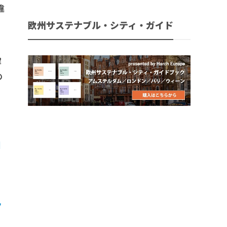
違
欧州サステナブル・シティ・ガイド
解
の
目
ク