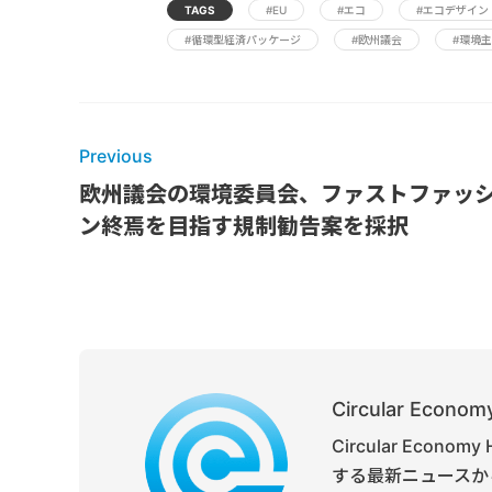
TAGS
#EU
#エコ
#エコデザイン
#循環型経済パッケージ
#欧州議会
#環境
Previous
欧州議会の環境委員会、ファストファッ
ン終焉を目指す規制勧告案を採択
Circular Economy
Circular Ec
する最新ニュースか