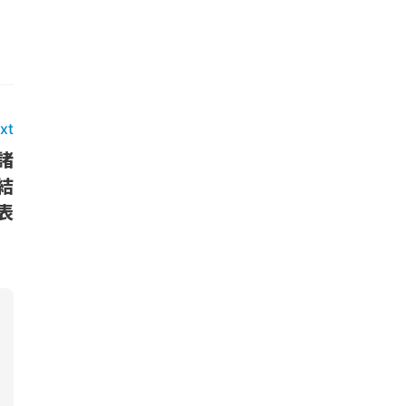
xt
ス諸
結
表