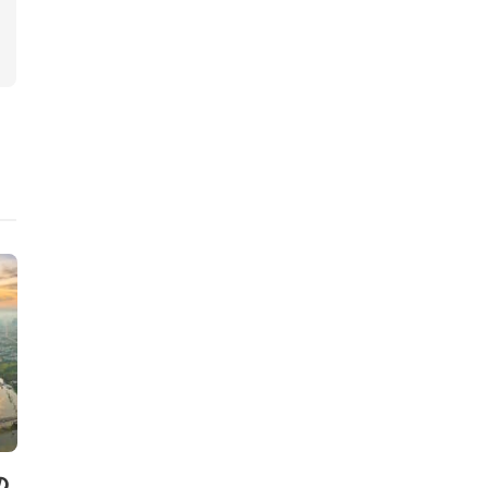
ニュース
ニュース
の
TNFDとGRI、相互運用支援
三菱地所、ペ