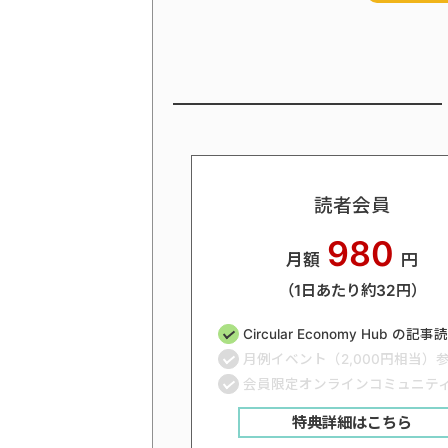
読者会員
980
月額
円
（1日あたり約32円）
Circular Economy Hub の記
月例イベント（2,000円相当）
会員限定オンラインコミュニテ
特典詳細はこちら