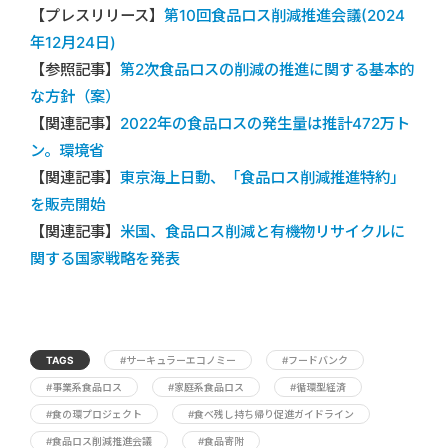
【プレスリリース】
第10回食品ロス削減推進会議(2024
年12月24日)
【参照記事】
第2次食品ロスの削減の推進に関する基本的
な方針（案）
【関連記事】
2022年の食品ロスの発生量は推計472万ト
ン。環境省
【関連記事】
東京海上日動、「食品ロス削減推進特約」
を販売開始
【関連記事】
米国、食品ロス削減と有機物リサイクルに
関する国家戦略を発表
TAGS
#サーキュラーエコノミー
#フードバンク
#事業系食品ロス
#家庭系食品ロス
#循環型経済
#食の環プロジェクト
#食べ残し持ち帰り促進ガイドライン
#食品ロス削減推進会議
#食品寄附