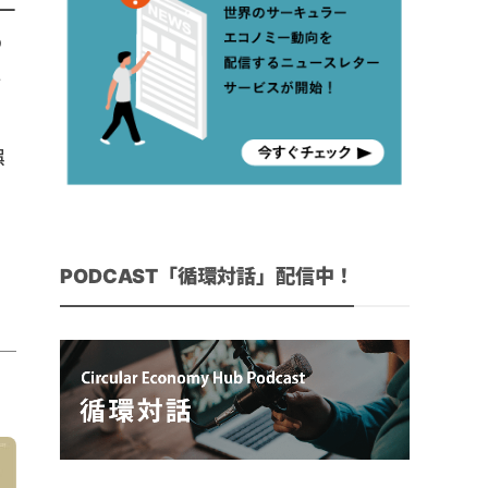
一
の
し
誤
PODCAST「循環対話」配信中！