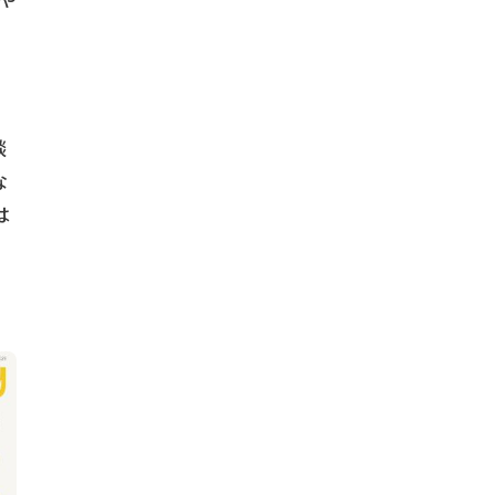
境や
談
な
は