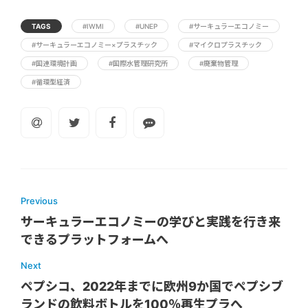
TAGS
#IWMI
#UNEP
#サーキュラーエコノミー
#サーキュラーエコノミー×プラスチック
#マイクロプラスチック
#国連環境計画
#国際水管理研究所
#廃棄物管理
#循環型経済
Previous
サーキュラーエコノミーの学びと実践を行き来
できるプラットフォームへ
Next
ペプシコ、2022年までに欧州9か国でペプシブ
ランドの飲料ボトルを100％再生プラへ