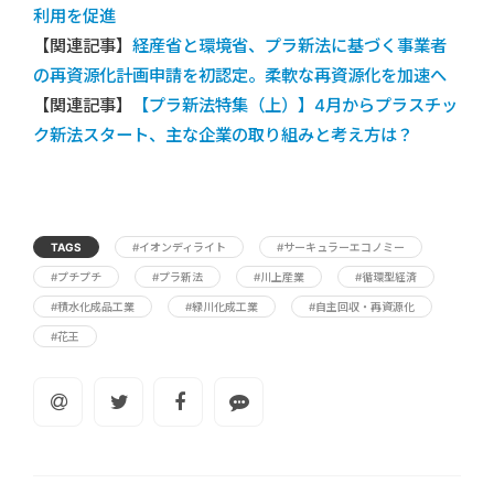
利用を促進
【関連記事】
経産省と環境省、プラ新法に基づく事業者
の再資源化計画申請を初認定。柔軟な再資源化を加速へ
【関連記事】
【プラ新法特集（上）】4月からプラスチッ
ク新法スタート、主な企業の取り組みと考え方は？
TAGS
#イオンディライト
#サーキュラーエコノミー
#プチプチ
#プラ新法
#川上産業
#循環型経済
#積水化成品工業
#緑川化成工業
#自主回収・再資源化
#花王