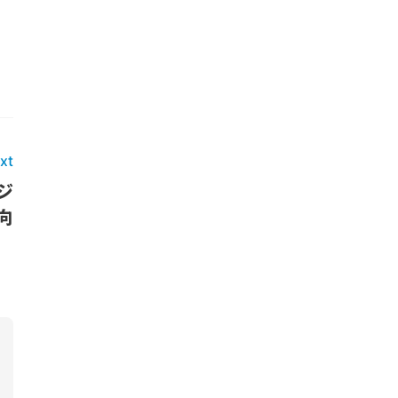
xt
ジ
向