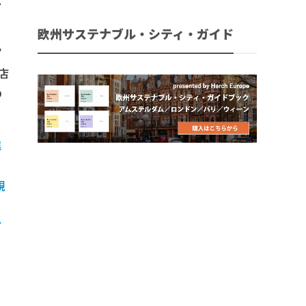
し
欧州サステナブル・シティ・ガイド
ノ
店
の
進
規
ど