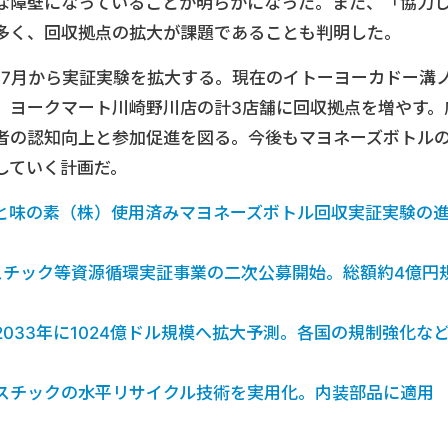
な障壁になっていることが明らかになった。また、「協力
多く、回収拠点の拡大が課題であることも判明した。
年7月から実証実験を拡大する。現在のイトーヨーカドー溝
、ヨークマート川崎野川店の計3店舗に回収拠点を増やす。
者の認知向上と参加促進を図る。今後もマヨネーズボトル
していく計画だ。
と味の素（株）使用済みマヨネーズボトル回収実証実験の
スチック等資源循環実証事業の二次公募開始。総額約4億円
033年に1024億ドル規模へ拡大予測。各国の規制強化な
スチックの水平リサイクル技術を実用化。内装部品に適用