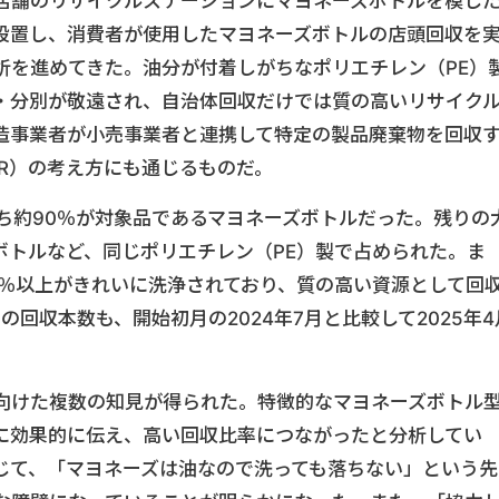
店舗のリサイクルステーションにマヨネーズボトルを模し
設置し、消費者が使用したマヨネーズボトルの店頭回収を
析を進めてきた。油分が付着しがちなポリエチレン（PE）
・分別が敬遠され、自治体回収だけでは質の高いリサイク
造事業者が小売事業者と連携して特定の製品廃棄物を回収
R）の考え方にも通じるものだ。
ち約90％が対象品であるマヨネーズボトルだった。残りの
ボトルなど、同じポリエチレン（PE）製で占められた。ま
9％以上がきれいに洗浄されており、質の高い資源として回
回収本数も、開始初月の2024年7月と比較して2025年4
向けた複数の知見が得られた。特徴的なマヨネーズボトル
に効果的に伝え、高い回収比率につながったと分析してい
じて、「マヨネーズは油なので洗っても落ちない」という先