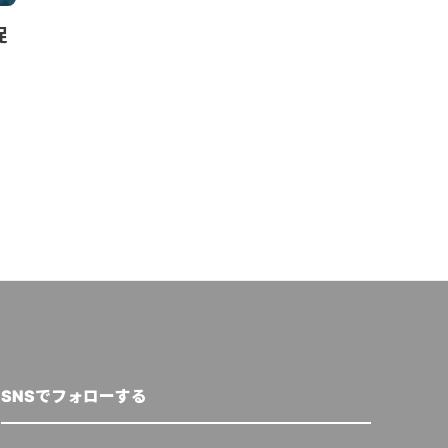
促
エレクトロラックス・プロフェ
世界経済フォ
ッショナル、サステナビリティ
市で若者主導
への活動目標を発表。2030年
ションハブを
までに気候中立実現へ
クリューガー量子
,
20
廣瀬 優香
,
2021年1月19日
SNSでフォローする