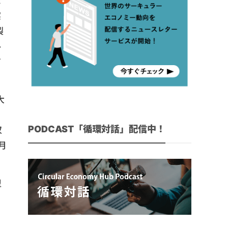
た
実
製
ル
す
大
PODCAST「循環対話」配信中！
収
月
型