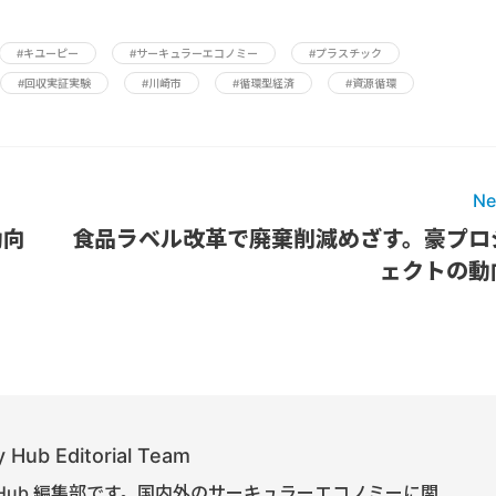
#キユーピー
#サーキュラーエコノミー
#プラスチック
#回収実証実験
#川崎市
#循環型経済
#資源循環
Ne
動向
食品ラベル改革で廃棄削減めざす。豪プロ
ェクトの動
 Hub Editorial Team
onomy Hub 編集部です。国内外のサーキュラーエコノミーに関