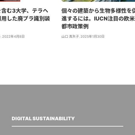
を含む3大学、テラヘ
個々の建築から生物多様性を
利用した廃プラ識別装
進するには。IUCN注目の欧米
都市政策例
子
,
2022年4月8日
山口 真矢子
,
2025年1月30日
DIGITAL SUSTAINABILITY