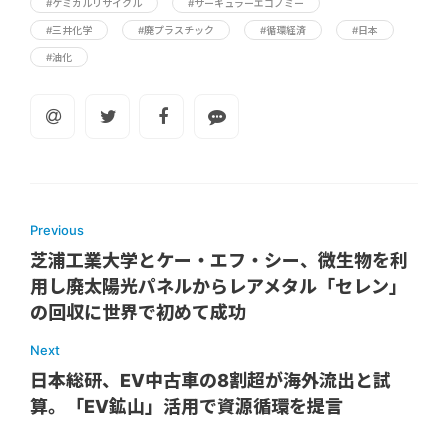
#ケミカルリサイクル
#サーキュラーエコノミー
#三井化学
#廃プラスチック
#循環経済
#日本
#油化
Previous
芝浦工業大学とケー・エフ・シー、微生物を利
用し廃太陽光パネルからレアメタル「セレン」
の回収に世界で初めて成功
Next
日本総研、EV中古車の8割超が海外流出と試
算。「EV鉱山」活用で資源循環を提言