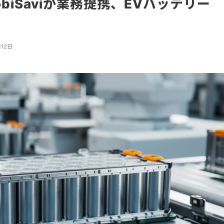
biSaviが業務提携、EVバッテリー
す
月12日