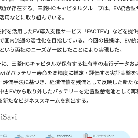
題が存在する。三菱HCキャピタルグループは、EV統合型
利活用などに取り組んでいる。
測技術を活用したEV導入支援サービス「FACTEV」などを提
で国内流通の活性化を目指している。今回の提携は、EV統
化という両社のニーズが一致したことにより実現した。
一に、三菱HCキャピタルが保有する社有車の走行データお
Saviがバッテリー寿命を高精度に推定・評価する実証実験を
ー評価手法に基づき、経済価値を残価として反映した新た
中古EVから取り外したバッテリーを定置型蓄電池として再
る新たなビジネススキームを創出する。