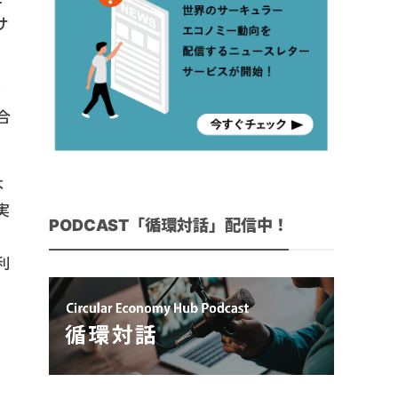
サ
供
合
よ
実
PODCAST「循環対話」配信中！
な
利