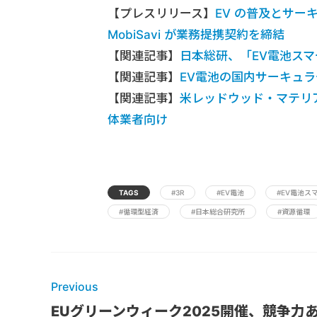
【プレスリリース】
EV の普及とサ
MobiSavi が業務提携契約を締結
【関連記事】
日本総研、「EV電池ス
【関連記事】
EV電池の国内サーキュ
【関連記事】
米レッドウッド・マテリ
体業者向け
TAGS
#3R
#EV電池
#EV電池ス
#循環型経済
#日本総合研究所
#資源循環
Previous
EUグリーンウィーク2025開催、競争力