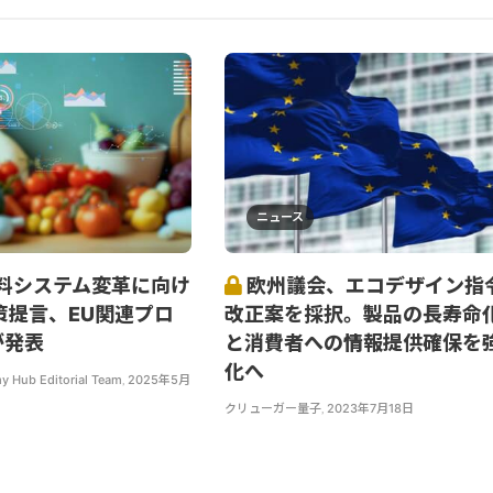
ニュース
料システム変革に向け
欧州議会、エコデザイン指
策提言、EU関連プロ
改正案を採択。製品の長寿命
が発表
と消費者への情報提供確保を
化へ
y Hub Editorial Team
,
2025年5月
クリューガー量子
,
2023年7月18日