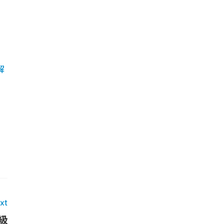
解
xt
級