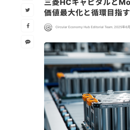
三菱HCキャピタルとMo
価値最大化と循環目指
Circular Economy Hub Editorial Team
,
2025年6