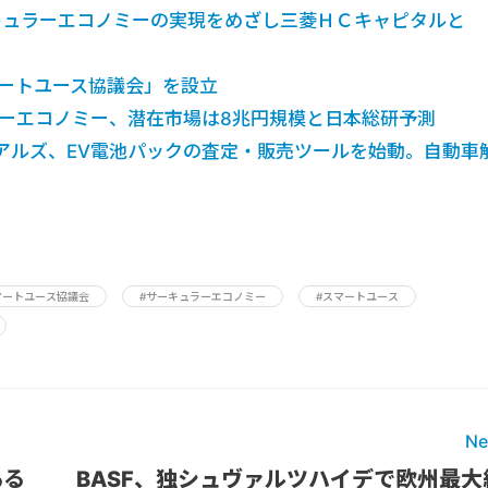
ーキュラーエコノミーの実現をめざし三菱ＨＣキャピタルと
マートユース協議会」を設立
ラーエコノミー、潜在市場は8兆円規模と日本総研予測
アルズ、EV電池パックの査定・販売ツールを始動。自動車
マートユース協議会
#サーキュラーエコノミー
#スマートユース
Ne
ある
BASF、独シュヴァルツハイデで欧州最大