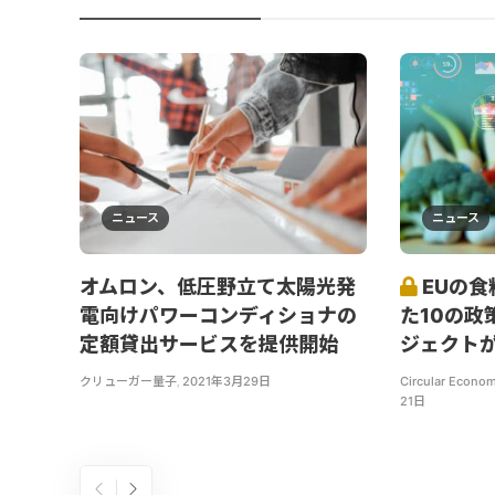
ニュース
ニュース
オムロン、低圧野立て太陽光発
EUの食
電向けパワーコンディショナの
た10の政
定額貸出サービスを提供開始
ジェクト
クリューガー量子
,
2021年3月29日
Circular Econom
21日