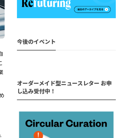
今後のイベント
自
こ
業
オーダーメイド型ニュースレター お申
し込み受付中！
め
、
そ