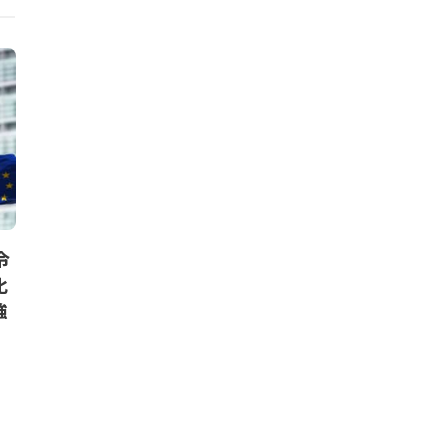
ニュース
ニュース
令
ブックオフと伊藤忠商事が資本
BASFら4
化
業務提携。生活圏でリユースサ
ルポリアミド
強
ービス拡大
発へ。日本初
モデル目指す
Circular Economy Hub Editorial Team
,
2026年3月
2日
Circular Economy Hu
27日