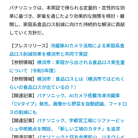
パナソニックは、本実証で得られる定量的・定性的な効
果に基づき、家電を通じたより効果的な施策を検討・展
開し、家庭系食品ロス削減に向けた持続的な解決に貢献
していく方針だ。
【プレスリリース】
冷蔵庫AIカメラ活用による家庭系食
品ロス削減効果を横浜市と共同で実証
【参照情報】
横浜市：家庭から出される食品ロス発生量
について（令和5年度）
【参照情報】
横浜市：食品ロスとは（横浜市ではどれく
らいの食品ロスが出ているの？）
【関連記事】
パナソニック、AIカメラ搭載冷凍冷蔵庫
「CVタイプ」発売。画像から野菜を自動認識、フードロ
スの削減にも
【関連記事】
パナソニック、宇都宮工場にリファービッ
シュ中核拠点を開設。「新しい工場のカタチ」を追求
【関連記事】
パナソニックと住友金属鉱山、リチウムイ