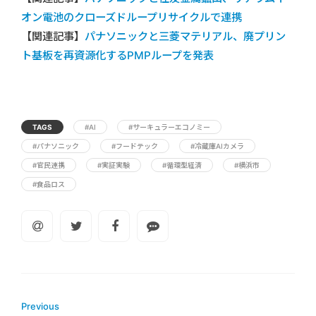
オン電池のクローズドループリサイクルで連携
【関連記事】
パナソニックと三菱マテリアル、廃プリン
ト基板を再資源化するPMPループを発表
TAGS
#AI
#サーキュラーエコノミー
#パナソニック
#フードテック
#冷蔵庫AIカメラ
#官民連携
#実証実験
#循環型経済
#横浜市
#食品ロス
Previous