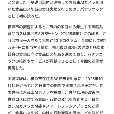
と発表した。基礎自治体と連携して冷蔵庫AIカメラを用
いた食品ロス削減の実証実験を行うのは、パナソニック
として初の試みだ。
横浜市の調査によると、市内の家庭から発生する家庭系
食品ロスは年間約8万5千トン（令和5年度）にのぼる。こ
れは市民一人当たり年間約23キログラム、金額にして約1
万9千円に相当する量だ。横浜市はSDGsの達成と脱炭素
社会の実現に向け食品ロス削減を進めており、パナソニ
ックの技術やサービスが貢献できるとして今回の連携が
実現した。
実証実験は、横浜市在住の30世帯を対象に、2025年10
月14日から11月21日までの期間で実施される予定だ。対
象世帯に冷蔵庫AIカメラを設置し、食品管理の改善や、
食品ロスに対する意識・行動の変化を調査する。目的
は、AIカメラの機能やスマートフォンアプリとの連携
が、食品ロス削減に向けた行動変容の促進にどれほど影