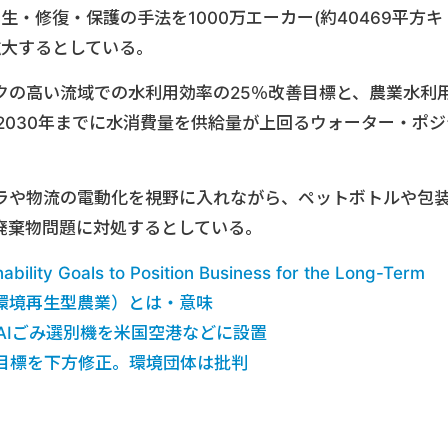
生・修復・保護の手法を1000万エーカー(約40469平方キ
拡大するとしている。
クの高い流域での水利用効率の25％改善目標と、農業水利
2030年までに水消費量を供給量が上回るウォーター・ポジ
ラや物流の電動化を視野に入れながら、ペットボトルや包
廃棄物問題に対処するとしている。
ability Goals to Position Business for the Long-Term
環境再生型農業）とは・意味
 AI、AIごみ選別機を米国空港などに設置
目標を下方修正。環境団体は批判