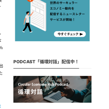
使
す
し
な
％
PODCAST「循環対話」配信中！
出
た
コ
能