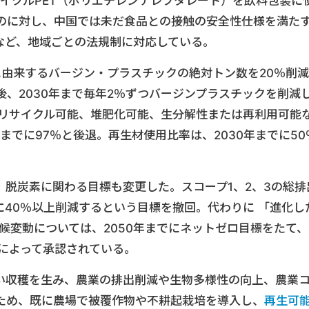
サイクルPET（ポリエチレンテレフタレート）を飲料包装に
のに対し、中国では未だ食品との接触の安全性仕様を満た
など、地域ごとの法規制に対応している。
に由来するバージン・プラスチックの絶対トン数を20％削減
、2030年まで毎年2％ずつバージンプラスチックを削減
0％リサイクル可能、堆肥化可能、生分解性または再利用可能
までに97％と後退。再生材使用比率は、2030年までに50
、脱炭素に関わる目標も変更した。スコープ1、2、3の総排
でに40％以上削減するという目標を撤回。代わりに 「進化し
候変動については、2050年までにネットゼロ目標をたて、
）によって承認されている。
い収穫を生み、農業の排出削減や生物多様性の向上、農業
ため、既に農場で被覆作物や不耕起栽培を導入し、
再生可