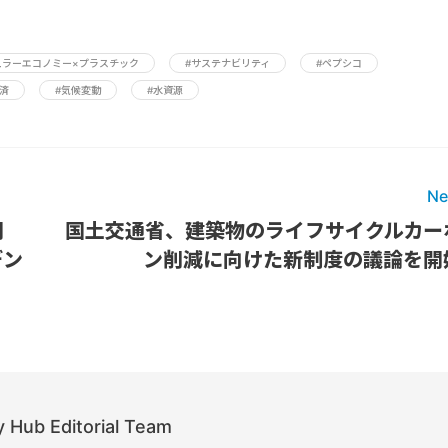
ュラーエコノミー×プラスチック
#サステナビリティ
#ペプシコ
済
#気候変動
#水資源
Ne
開
国土交通省、建築物のライフサイクルカー
デン
ン削減に向けた新制度の議論を開
 Hub Editorial Team