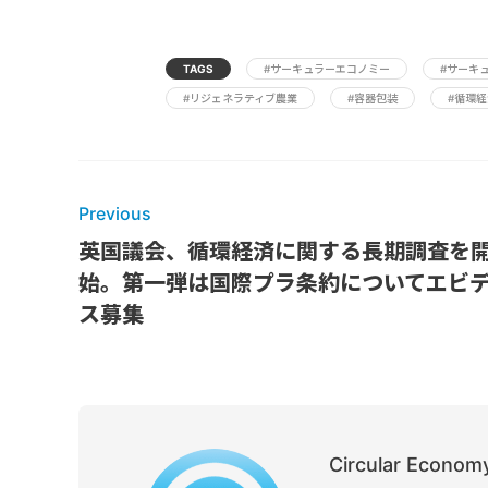
TAGS
#サーキュラーエコノミー
#サーキ
#リジェネラティブ農業
#容器包装
#循環経
Previous
英国議会、循環経済に関する長期調査を
始。第一弾は国際プラ条約についてエビ
ス募集
Circular Economy