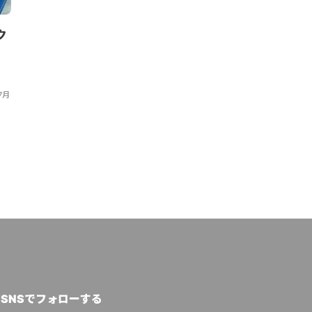
ク
カナダ、特定使い捨てプラス
企業経営層
。
チックの製造・輸入を禁止する
ィ重視も実装
法律を施行
フォース報告
7月
Circular Economy Hub Editorial Team
,
2022年12
クリューガー量子
,
20
月23日
SNSでフォローする