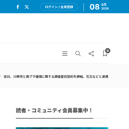
08
8月
ログイン / 会員登録
2026
0
双日、川崎市と廃プラ循環に関する調査委託契約を締結。花王などと連携
読者・コミュニティ会員募集中！