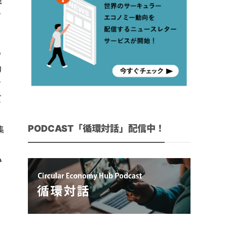
現
ク
の
効
ク
ズ
PODCAST「循環対話」配信中！
集
す
み