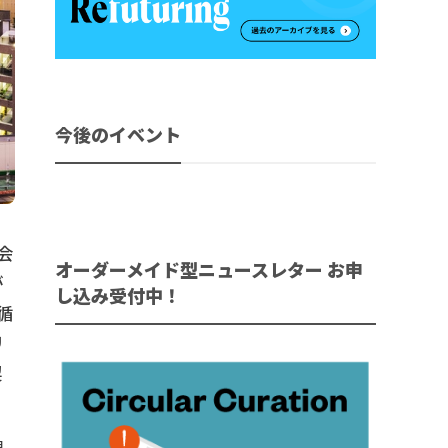
今後のイベント
会
オーダーメイド型ニュースレター お申
が
し込み受付中！
循
リ
契