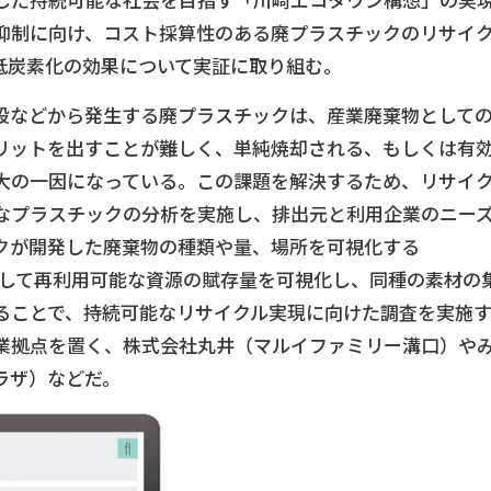
した持続可能な社会を目指す「川崎エコタウン構想」の実
抑制に向け、コスト採算性のある廃プラスチックのリサイ
低炭素化の効果について実証に取り組む。
設などから発生する廃プラスチックは、産業廃棄物として
リットを出すことが難しく、単純焼却される、もしくは有
大の一因になっている。この課題を解決するため、リサイ
なプラスチックの分析を実施し、排出元と利用企業のニー
クが開発した廃棄物の種類や量、場所を可視化する
tem）を活用して再利用可能な資源の賦存量を可視化し、同種の素材の
ることで、持続可能なリサイクル実現に向けた調査を実施
業拠点を置く、株式会社丸井（マルイファミリー溝口）や
ラザ）などだ。