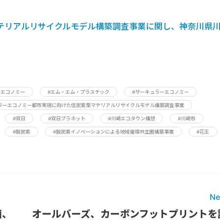
テリアルリサイクルモデル構築調査事業に関し、神奈川県
ーエコノミー
#エム・エム・プラスチック
#サーキュラーエコノミー
ラーエコノミー都市実現に向けた低炭素型マテリアルリサイクルモデル構築調査事業
#双日
#双日プラネット
#川崎エコタウン構想
#川崎市
#脱炭素
#脱炭素イノベーションによる地域循環共生圏構築事業
#花王
Ne
画、
オールバーズ、カーボンフットプリントを