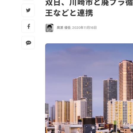
双日、川崎市と廃プラ
王などと連携
廣瀬 優香
,
2020年11月16日