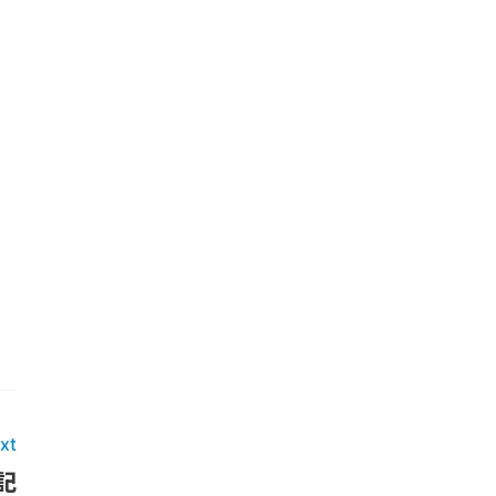
川
xt
記