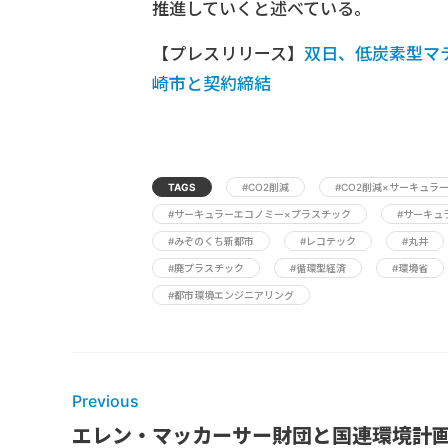
推進していくと述べている。
【プレスリリース】
双日、低炭素型マ
崎市と契約締結
TAGS
#CO2削減
#CO2削減×サーキュラ
#サーキュラーエコノミー×プラスチック
#サーキュ
#みぞのくち新都市
#レコテック
#丸井
#廃プラスチック
#循環型経済
#環境省
#都市環境エンジニアリング
Previous
エレン・マッカーサー財団と国連環境計