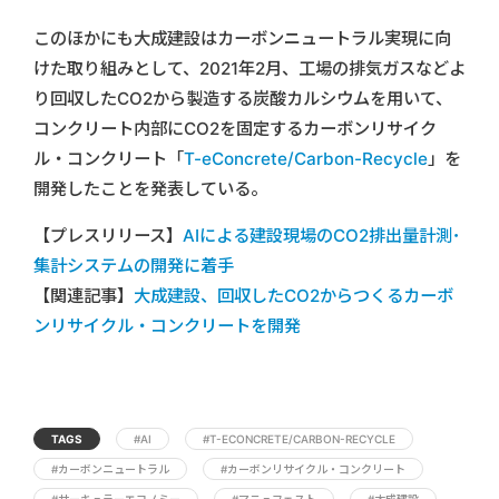
このほかにも大成建設はカーボンニュートラル実現に向
けた取り組みとして、2021年2月、工場の排気ガスなどよ
り回収したCO2から製造する炭酸カルシウムを用いて、
コンクリート内部にCO2を固定するカーボンリサイク
ル・コンクリート「
T-eConcrete/Carbon-Recycle
」を
開発したことを発表している。
【プレスリリース】
AIによる建設現場のCO2排出量計測･
集計システムの開発に着手
【関連記事】
大成建設、回収したCO2からつくるカーボ
ンリサイクル・コンクリートを開発
TAGS
#AI
#T-ECONCRETE/CARBON-RECYCLE
#カーボンニュートラル
#カーボンリサイクル・コンクリート
#サーキュラーエコノミー
#マニュフェスト
#大成建設