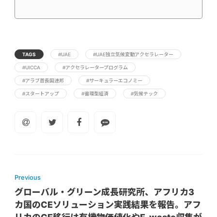
TAGS
#UAE
#UAE独立気候変動アクセラレーター
#UICCA
#アクセラレータープログラム
#アラブ首長国連邦
#サーキュラーエコノミー
#スタートアップ
#循環型経済
#気候テック
Previous
グローバル・グリーン成長研究所、アフリカ3
カ国のCEソリューション実践結果を報告。アフ