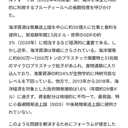
的に利用するブルーディールへの長期投資を呼びかけ
た。
海洋資源は発展途上国を中心に約30億人に仕事と食料を
提供し、貿易額年間2.5兆ドル・世界のGDPの約
3%（2020年）に相当するなど経済的に重要である。し
かし近年、海洋資源は脅威にさらされている。海洋環境
に約800万〜1200万トンのプラスチック廃棄物と51兆個
のマイクロプラスチック粒子があふれ、食物連鎖に入り
込んでおり、漁業資源の約34%が生物学的に持続可能な
レベルを下回っている。他方で、2013年から2018年、海
洋経済を対象とした政府開発援助は1.6%（年間約29億ド
ル）に過ぎず、資金配分は地理的に不均一で、最貧国、特
に小島嶼開発途上国（SIDS）や後発開発途上国に提供さ
れていない。
このような問題を解決するためにフォーラムが提言した