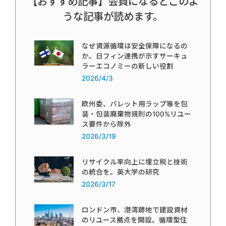
【おすすめ記事】会員になるとこのよ
うな記事が読めます。
なぜ資源循環は安全保障になるの
か。日フィン連携が示すサーキュ
ラーエコノミーの新しい役割
2026/4/3
欧州委、パレット用ラップ等を包
装・包装廃棄物規則の100%リユー
ス要件から除外
2026/3/19
リサイクル率向上に埋立税と技術
の統合を。英大学の研究
2026/3/17
ロンドン市、港湾跡地で建設資材
のリユース拠点を開設。循環型住