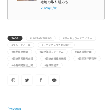
宅地の取り組みも
2026/3/16
TAGS
#UNCTAD TRAINS
#サーキュラーエコノミー
#ブルーディール
#ラテンアメリカ開発銀行
#世界貿易機関
#国連海洋フォーラム
#国連環境計画
#国連貿易開発会議
#国連食糧農業機関
#国際海洋研究所
#小島嶼開発途上国
#循環型経済
Previous