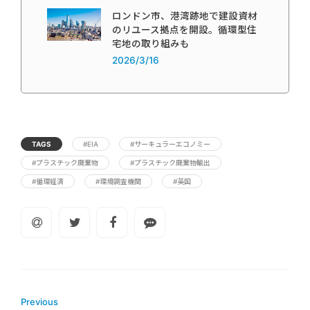
ロンドン市、港湾跡地で建設資材
のリユース拠点を開設。循環型住
宅地の取り組みも
2026/3/16
TAGS
#EIA
#サーキュラーエコノミー
#プラスチック廃棄物
#プラスチック廃棄物輸出
#循環経済
#環境調査機関
#英国
Previous