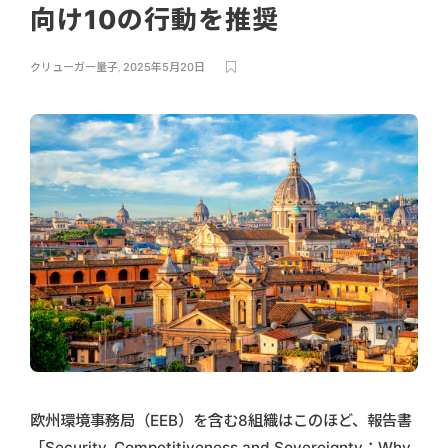
向け10の行動を推奨
クリューガー量子
,
2025年5月20日
欧州環境事務局（EEB）を含む8組織はこのほど、報告書
「Security, Competitiveness and Sovereignty：Why