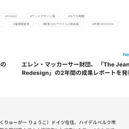
#YOAKE
#ウッドデザイン賞
#おうち時間
#循環型経済
#新型コロナウイルス感染症
#木硯 MOKKEN
Ne
網の
エレン・マッカーサー財団、 「The Jean
Redesign」の2年間の成果レポートを発
くりゅーがー りょうこ）ドイツ在住、ハイデルベルク市