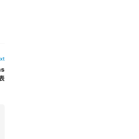
xt
s
表