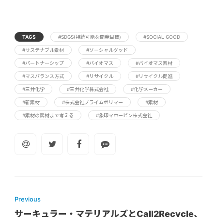
TAGS
#SDGS(持続可能な開発目標)
#SOCIAL GOOD
#サステナブル素材
#ソーシャルグッド
#パートナーシップ
#バイオマス
#バイオマス素材
#マスバランス方式
#リサイクル
#リサイクル促進
#三井化学
#三井化学株式会社
#化学メーカー
#新素材
#株式会社プライムポリマー
#素材
#素材の素材まで考える
#象印マホービン株式会社
Previous
サーキュラー・マテリアルズとCall2Recycle、