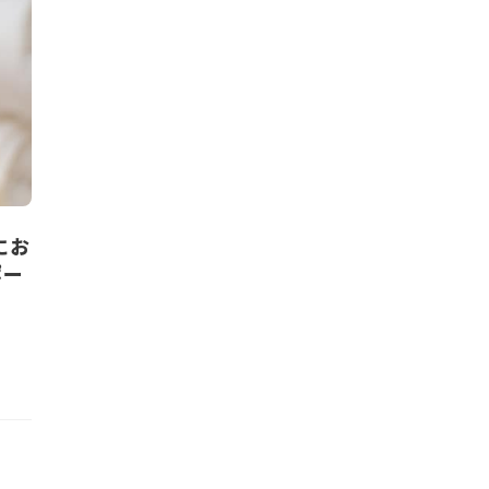
にお
ポー