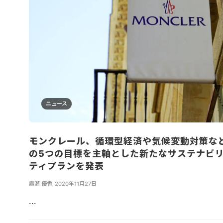
ニュース
モンクレール、循環型経済や気候変動対策な
の5つの目標を主軸とした新たなサステナビ
ティプランを発表
廣瀬 優香
,
2020年11月27日
...