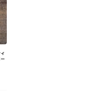
ティ
ベー