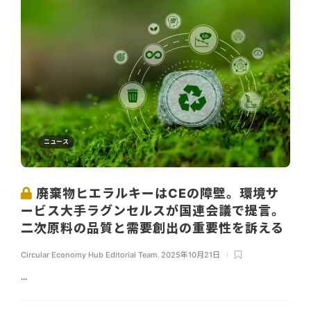
ニュース
廃棄物ヒエラルキーはCEの障壁。環境サ
ービス大手ラグンセルスが国連会議で提言。
二次原料の品質と需要創出の重要性を訴える
Circular Economy Hub Editorial Team
,
2025年10月21日
...