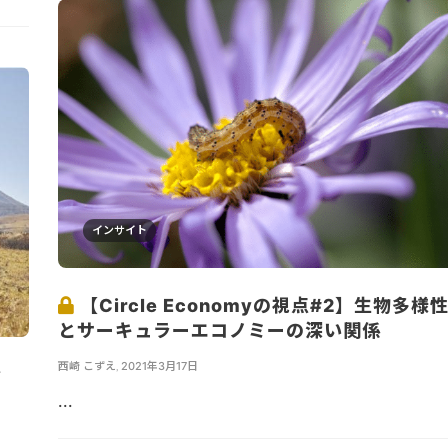
インサイト
【Circle Economyの視点#2】生物多様
とサーキュラーエコノミーの深い関係
西崎 こずえ
,
2021年3月17日
ぐ
...