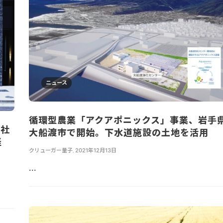
ニュース
循環型農業「アクアポニックス」事業、岩手
け社
大船渡市で開始。下水道施設の土地を活用
径
クリューガー量子
,
2021年12月13日
...