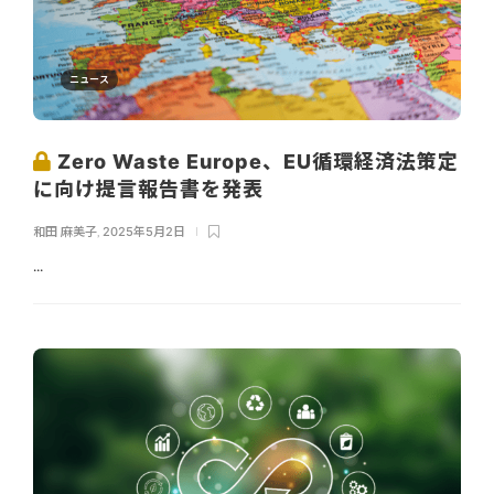
ニュース
Zero Waste Europe、EU循環経済法策定
に向け提言報告書を発表
和田 麻美子
,
2025年5月2日
...