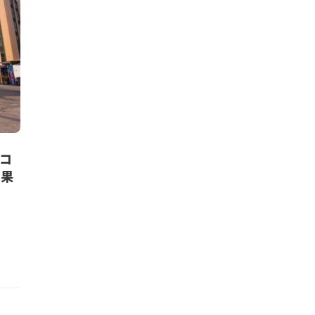
エコ
成果