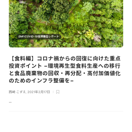
EMF/COVID-19投資機会レポート
【食料編】コロナ禍からの回復に向けた重点
投資ポイント −環境再生型食料生産への移行
と食品廃棄物の回収・再分配・高付加価値化
のためのインフラ整備を−
西崎 こずえ
,
2021年2月17日
...