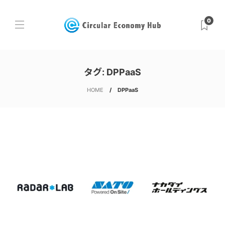
0
タグ:
DPPaaS
HOME
DPPaaS