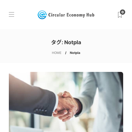
0
タグ:
Notpla
HOME
Notpla