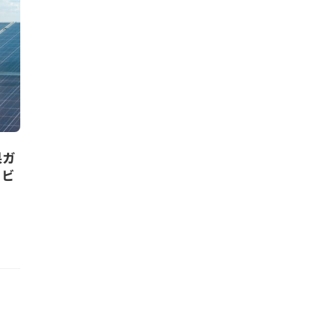
果ガ
ービ